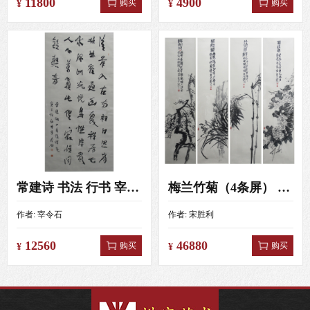
11800
4900
购买
购买
¥
¥
常建诗 书法 行书 宰令石 4尺（138X69）
梅兰竹菊（4条屏） 宋胜利 4尺对开（138X34）
作者:
宰令石
作者:
宋胜利
12560
46880
购买
购买
¥
¥