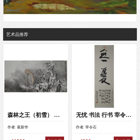
艺术品推荐
森林之王（初雪） 葛新华 （138x69）
无忧 书法 行书 宰令石 （108X35）
作者:
葛新华
作者:
宰令石