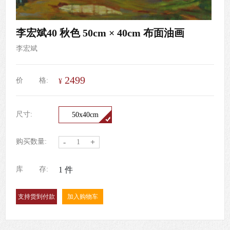
李宏斌40 秋色 50cm × 40cm 布面油画
李宏斌
2499
价
格:
¥
尺寸:
50x40cm
购买数量:
-
+
库
存:
1
件
加入购物车