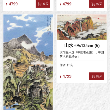
4799
4799
购买
购买
¥
¥
山水 69x135cm (6)
该作品入选《中国书画报》，中国
艺术档案精选！
作者:
杜亮
4799
购买
¥