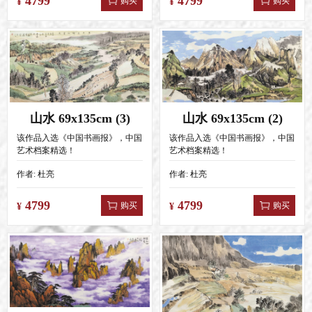
4799
4799
购买
购买
¥
¥
山水 69x135cm (3)
山水 69x135cm (2)
该作品入选《中国书画报》，中国
该作品入选《中国书画报》，中国
艺术档案精选！
艺术档案精选！
作者:
杜亮
作者:
杜亮
4799
4799
购买
购买
¥
¥