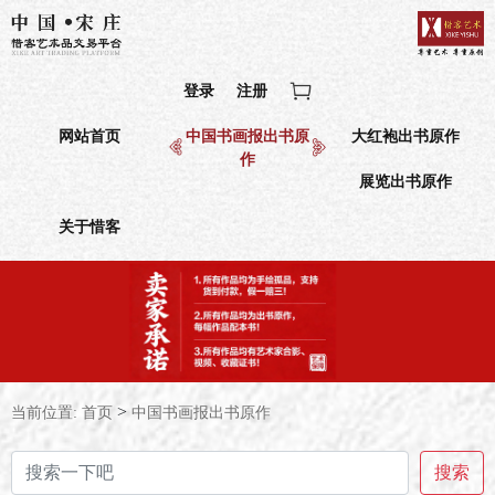
登录
注册
网站首页
中国书画报出书原
大红袍出书原作
作
展览出书原作
关于惜客
>
当前位置:
首页
中国书画报出书原作
搜索