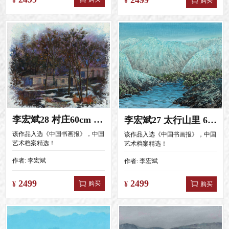
2499
¥
购买
¥
李宏斌28 村庄60cm × 50cm
李宏斌27 太行山里 60cm × 5
该作品入选《中国书画报》，中国
该作品入选《中国书画报》，中国
艺术档案精选！
艺术档案精选！
作者:
李宏斌
作者:
李宏斌
2499
2499
购买
购买
¥
¥