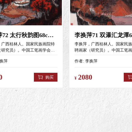
李换萍72 太行秋韵图68cm x 6
，广西桂林人。国家民族画院特
李换萍，广西桂林人。国家民
（研究员）。中国工笔画学会会
聘画家（研究员）。中国工笔
西壮族自治区美术家协会会员，
员，广西壮族自治区美术家协
换萍
作者:
李换萍
术家协会会员。 2020年作品
桂林市美术家协会会员。 2020
》入选“决胜全面小康.第二届
《大丰收》入选“决胜全面小康.
民画作品展”。中美协主办。
全国农民画作品展”。中美协主
0
2080
购买
¥
年作品《福至家山》入选“第十一届
2020年作品《福至家山》入选
笔画作品展”最高奖（入会资格）
全国工笔画作品展”最高奖（入
委会收藏。由中美协、中国美术
并被组委会收藏。由中美协、
工笔画学会共同主办。 2021年
馆、中国工笔画学会共同主办。 2
一天之计在于晨》入选“幸福小康
作品《一天之计在于晨》入选“
活”全国农民画作品展。中美协主
美好生活”全国农民画作品展。
021年作品《横跨黄河架通途》入
办。 2021年作品《横跨黄河架
祥五台山——第二届中国画艺术展
展“吉祥五台山——第二届中国
长城.太行主题作品展”。 2022年
暨黄河.长城.太行主题作品展”。 