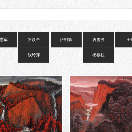
志军
罗焕全
骆明辉
唐雪波
王
钱玲萍
杨根柱