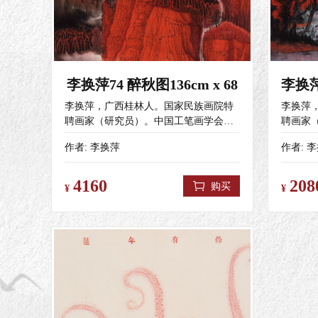
李换萍74 醉秋图136cm x 68
李换萍，广西桂林人。国家民族画院特
李换萍
聘画家（研究员）。中国工笔画学会会
聘画家
员，广西壮族自治区美术家协会会员，
员，广
作者:
李换萍
作者:
李
桂林市美术家协会会员。 2020年作品
桂林市美
《大丰收》入选“决胜全面小康.第二届
《大丰收
全国农民画作品展”。中美协主办。
全国农
4160
208
购买
¥
¥
2020年作品《福至家山》入选“第十一届
2020
全国工笔画作品展”最高奖（入会资格）
全国工
并被组委会收藏。由中美协、中国美术
并被组
馆、中国工笔画学会共同主办。 2021年
馆、中国
作品《一天之计在于晨》入选“幸福小康
作品《
美好生活”全国农民画作品展。中美协主
美好生
办。 2021年作品《横跨黄河架通途》入
办。 2
展“吉祥五台山——第二届中国画艺术展
展“吉
暨黄河.长城.太行主题作品展”。 2022年
暨黄河.