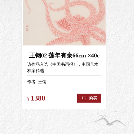
作品《瑶乡早市忙》入选“2022年全国少
作品《瑶
数民族美术作品展”最高奖（入会资格）
数民族
并被民族文化宫永久收藏。中美协主
并被民
办。
办。
王钢02 莲年有余66cm ×40c
该作品入选《中国书画报》，中国艺术
档案精选！
作者:
王钢
1380
购买
¥