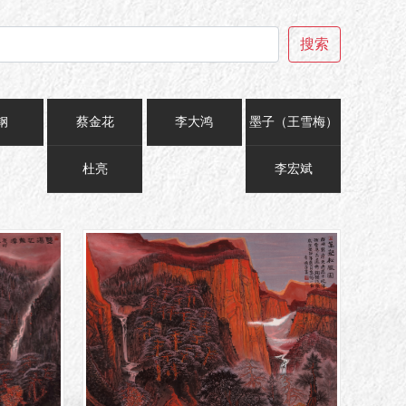
搜索
钢
蔡金花
李大鸿
墨子（王雪梅）
杜亮
李宏斌