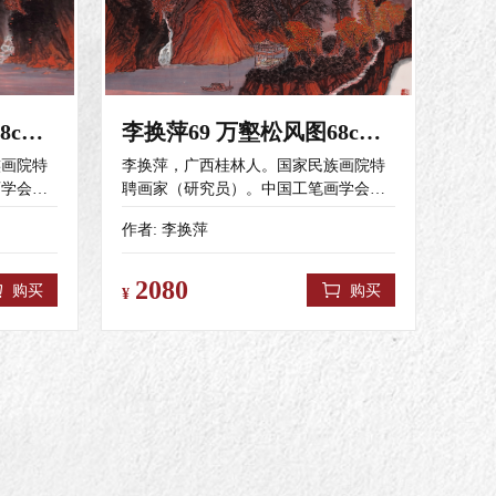
李换萍71 双瀑汇龙潭68cm x 6
李换萍69 万壑松风图68cm x 6
族画院特
李换萍，广西桂林人。国家民族画院特
画学会会
聘画家（研究员）。中国工笔画学会会
会会员，
员，广西壮族自治区美术家协会会员，
作者:
李换萍
年作品
桂林市美术家协会会员。 2020年作品
第二届
《大丰收》入选“决胜全面小康.第二届
办。
全国农民画作品展”。中美协主办。
2080
购买
购买
¥
“第十一届
2020年作品《福至家山》入选“第十一届
会资格）
全国工笔画作品展”最高奖（入会资格）
中国美术
并被组委会收藏。由中美协、中国美术
021年
馆、中国工笔画学会共同主办。 2021年
幸福小康
作品《一天之计在于晨》入选“幸福小康
中美协主
美好生活”全国农民画作品展。中美协主
通途》入
办。 2021年作品《横跨黄河架通途》入
画艺术展
展“吉祥五台山——第二届中国画艺术展
2022年
暨黄河.长城.太行主题作品展”。 2022年