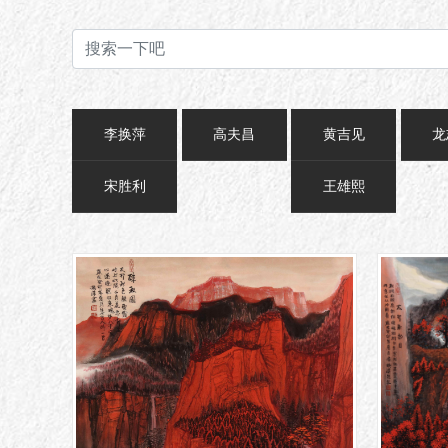
李换萍
高夫昌
黄吉见
龙
宋胜利
王雄熙