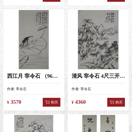
西江月 宰令石 （96X58）
清风 宰令石 4尺三开（46X68）
作者:
宰令石
作者:
宰令石
3570
4360
购买
购买
¥
¥