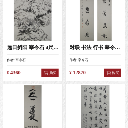
远日斜阳 宰令石 4尺三开（46X68）
对联 书法 行书 宰令石 4尺对开（13
作者:
宰令石
作者:
宰令石
4360
12870
购买
购买
¥
¥