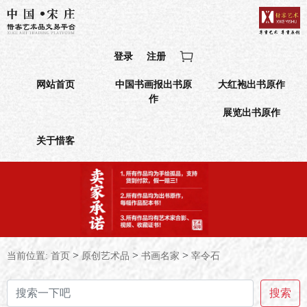
登录
注册
网站首页
中国书画报出书原
大红袍出书原作
作
展览出书原作
关于惜客
>
>
>
当前位置:
首页
原创艺术品
书画名家
宰令石
搜索