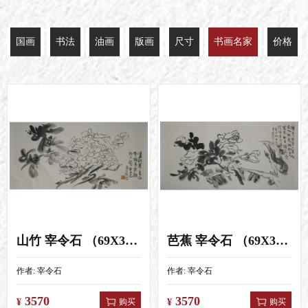
国画
书法
油画
版画
尺寸
书画名家
价格
山竹 宰令石 （69X35）
芭蕉 宰令石 （69X35）
作者:
宰令石
作者:
宰令石
3570
3570
购买
购买
¥
¥