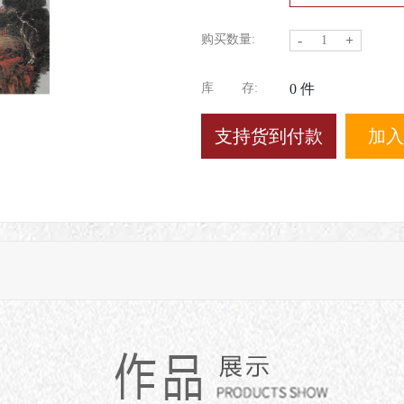
购买数量:
-
+
库
存:
0
件
加入