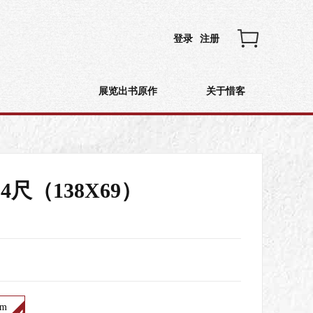
登录
注册
展览出书原作
关于惜客
4尺（138X69）
cm