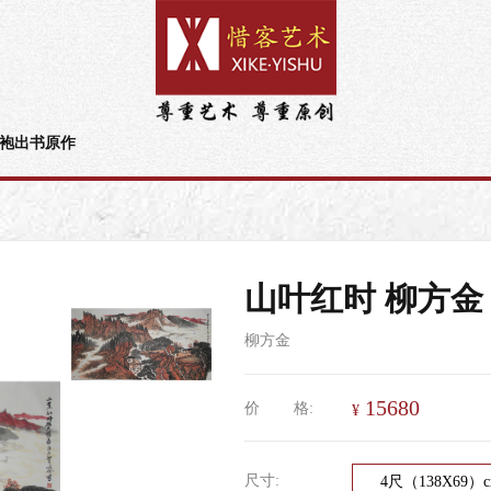
袍出书原作
山叶红时 柳方金 
柳方金
15680
价
格:
¥
尺寸:
4尺（138X69）