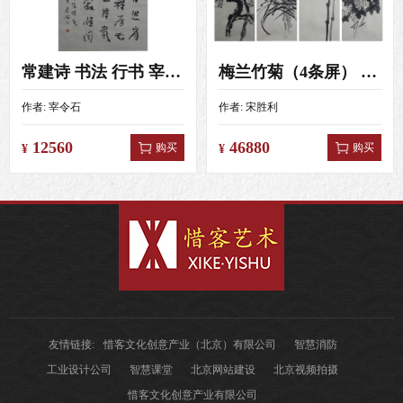
常建诗 书法 行书 宰令石 4尺（138X69）
梅兰竹菊（4条屏） 宋胜利 4尺对开（138X34）
作者:
宰令石
作者:
宋胜利
12560
46880
购买
购买
¥
¥
友情链接:
惜客文化创意产业（北京）有限公司
智慧消防
工业设计公司
智慧课堂
北京网站建设
北京视频拍摄
惜客文化创意产业有限公司