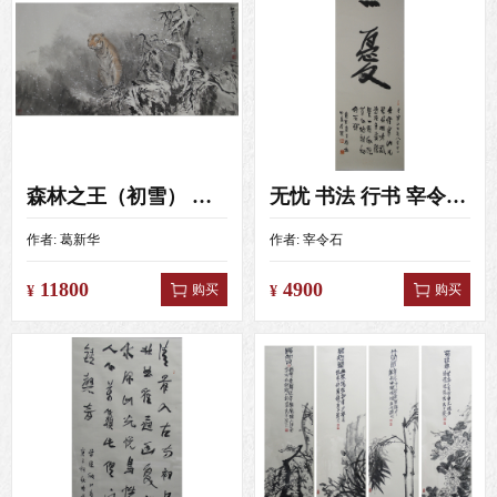
森林之王（初雪） 葛新华 （138x69）
无忧 书法 行书 宰令石 （108X35）
作者:
葛新华
作者:
宰令石
11800
4900
购买
购买
¥
¥