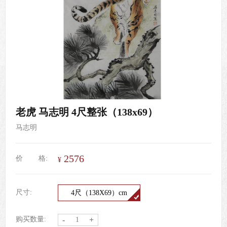
老虎 马志明 4尺整张（138x69）
马志明
2576
价
格:
¥
尺寸:
4尺（138X69）cm
购买数量:
-
+