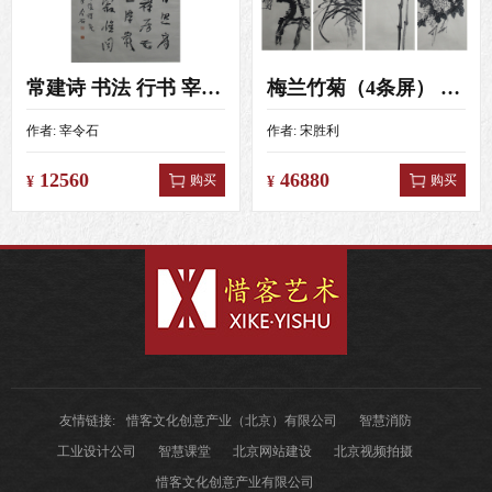
常建诗 书法 行书 宰令石 4尺（138X69）
梅兰竹菊（4条屏） 宋胜利 4尺对开（138X34）
作者:
宰令石
作者:
宋胜利
12560
46880
购买
购买
¥
¥
友情链接:
惜客文化创意产业（北京）有限公司
智慧消防
工业设计公司
智慧课堂
北京网站建设
北京视频拍摄
惜客文化创意产业有限公司