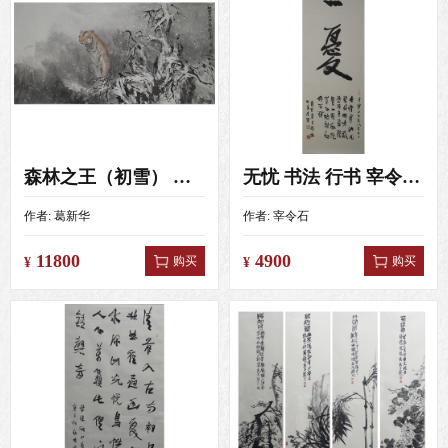
森林之王（初雪） 葛新华 （138x69）
无忧 书法 行书 宰令石 （108X35）
作者:
葛新华
作者:
宰令石
11800
4900
购买
购买
¥
¥