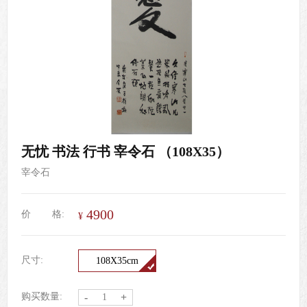
无忧 书法 行书 宰令石 （108X35）
宰令石
4900
价
格:
¥
尺寸:
108X35cm
购买数量:
-
+