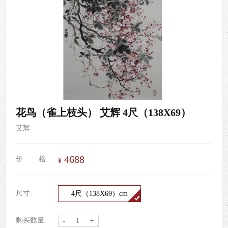
花鸟（雀上枝头） 艾辉 4尺（138X69）
艾辉
4688
价
格:
¥
尺寸:
4尺（138X69）cm
购买数量:
-
+