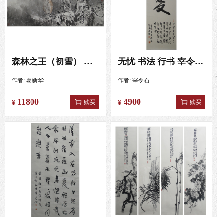
森林之王（初雪） 葛新华 （138x69）
无忧 书法 行书 宰令石 （108X35）
作者:
葛新华
作者:
宰令石
11800
4900
购买
购买
¥
¥