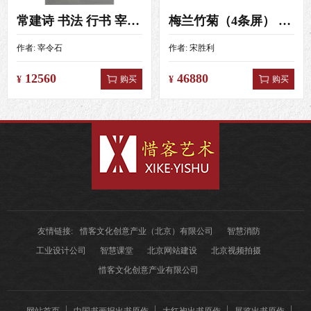
常建诗 书法 行书 宰令石 4尺（138X69）
梅兰竹菊（4条屏） 宋胜利 4尺对开（138X34）
作者:
宰令石
作者:
宋胜利
12560
46880
购买
购买
¥
¥
友情链接:
惜客文化创意产业（北京）有限公司
智慧消防
工业设计公司
智慧课堂
北京网站建设
北京视频拍摄
惜客文化创意产业有限公司
网站首页
中国书画报出书原作
大红袍出书原作
展览出书原作