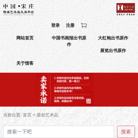
登录
注册
网站首页
中国书画报出书原
大红袍出书原作
作
展览出书原作
关于惜客
>
当前位置:
首页
原创艺术品
搜索