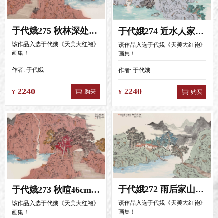
于代娥275 秋林深处有人家46cm
于代娥274 近水人家（2）46cm
该作品入选于代娥《天美大红袍》
该作品入选于代娥《天美大红袍》
画集！
画集！
作者:
于代娥
作者:
于代娥
2240
2240
购买
¥
购买
¥
于代娥272 雨后家山(2) 46cm
于代娥273 秋喧46cm x 69c
该作品入选于代娥《天美大红袍》
该作品入选于代娥《天美大红袍》
画集！
画集！