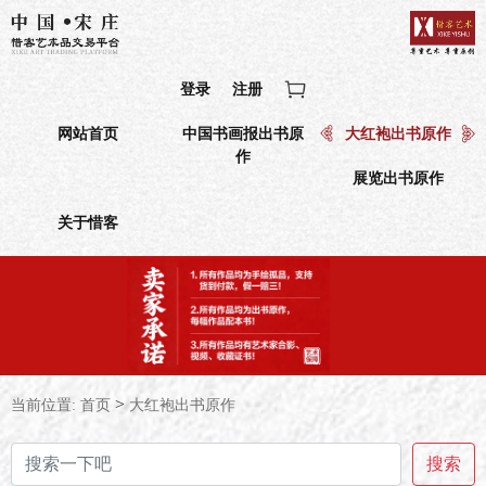
登录
注册
网站首页
中国书画报出书原
大红袍出书原作
作
展览出书原作
关于惜客
>
当前位置:
首页
大红袍出书原作
搜索