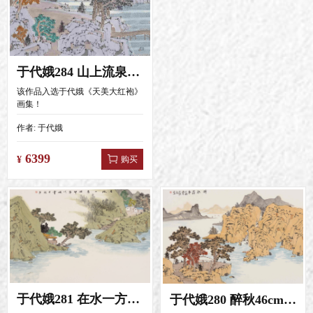
于代娥284 山上流泉138cm ×
该作品入选于代娥《天美大红袍》
画集！
作者:
于代娥
6399
购买
¥
于代娥281 在水一方46cm x 6
于代娥280 醉秋46cm x 69c